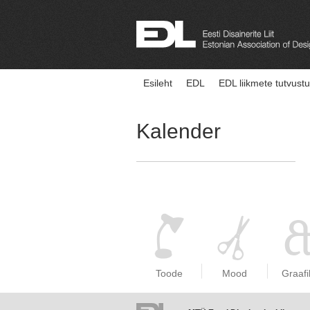
Esileht
EDL
EDL liikmete tutvust
Kalender
Toode
Mood
Graafi