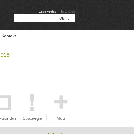
Eesti keeles
In English
Kontakt
2018
kujundus
Strateegia
Muu