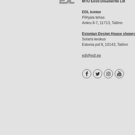
MTÜ Eesti Disainerite Liit
EDL
EDL kontor
liikmemaks
Põhjala tehas
Ankru 8-7, 11713, Tallinn
Estonian Design House show
Solaris keskus
Estonia pst 9, 10143, Tallinn
edl@edl.ee