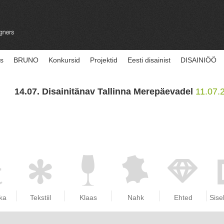
us
BRUNO
Konkursid
Projektid
Eesti disainist
DISAINIÖÖ
14.07. Disainitänav Tallinna Merepäevadel
11.07.
ka
Tekstiil
Klaas
Nahk
Ehted
Sise