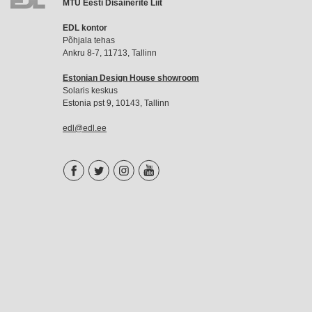
MTÜ Eesti Disainerite Liit
EDL
EDL kontor
liikmemaks
Põhjala tehas
Ankru 8-7, 11713, Tallinn
Estonian Design House showroom
Solaris keskus
Estonia pst 9, 10143, Tallinn
edl@edl.ee