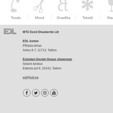
Toode
Mood
Graafika
Tekstiil
Kla
MTÜ Eesti Disainerite Liit
EDL
EDL kontor
liikmemaks
Põhjala tehas
Ankru 8-7, 11713, Tallinn
Estonian Design House showroom
Solaris keskus
Estonia pst 9, 10143, Tallinn
edl@edl.ee