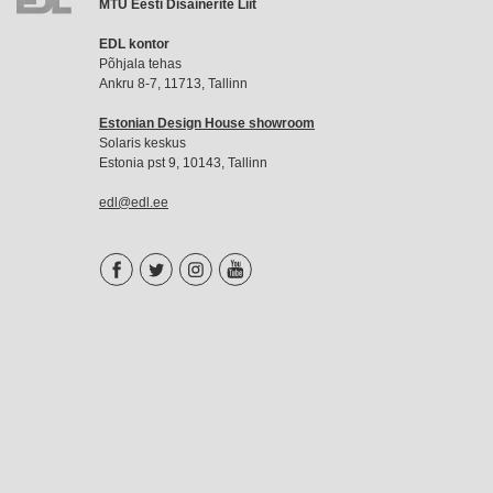
MTÜ Eesti Disainerite Liit
EDL
EDL kontor
liikmemaks
Põhjala tehas
Ankru 8-7, 11713, Tallinn
Estonian Design House showroom
Solaris keskus
Estonia pst 9, 10143, Tallinn
edl@edl.ee