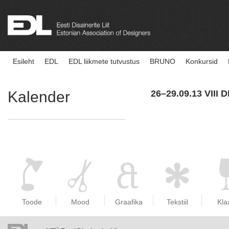
Esileht
EDL
EDL liikmete tutvustus
BRUNO
Konkursid
Kalender
26–29.09.13 VIII
Toode
Mood
Graafika
Tekstiil
Kla