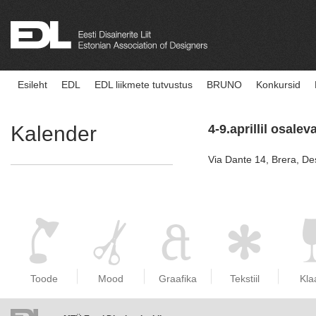
Esileht
EDL
EDL liikmete tutvustus
BRUNO
Konkursid
Kalender
4-9.aprillil osale
Via Dante 14, Brera, De
Toode
Mood
Graafika
Tekstiil
Kla