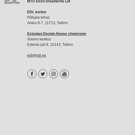
MTÜ Eesti Disainerite Liit
EDL
EDL kontor
liikmemaks
Põhjala tehas
Ankru 8-7, 11713, Tallinn
Estonian Design House showroom
Solaris keskus
Estonia pst 9, 10143, Tallinn
edl@edl.ee