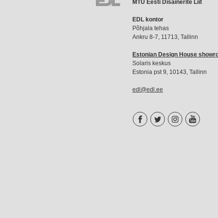
MTÜ Eesti Disainerite Liit
EDL
EDL kontor
liikmemaks
Põhjala tehas
Ankru 8-7, 11713, Tallinn
Estonian Design House show
Solaris keskus
Estonia pst 9, 10143, Tallinn
edl@edl.ee