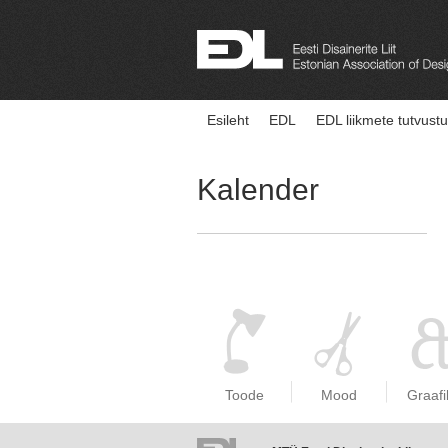
Esileht
EDL
EDL liikmete tutvust
Kalender
Toode
Mood
Graafi