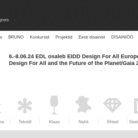
us
BRUNO
Konkursid
Projektid
Eesti disainist
DISAINIÖÖ
6.-8.06.24 EDL osaleb EIDD Design For All Europ
Design For All and the Future of the Planet/Gaia
ka
Tekstiil
Klaas
Nahk
Ehted
Sise