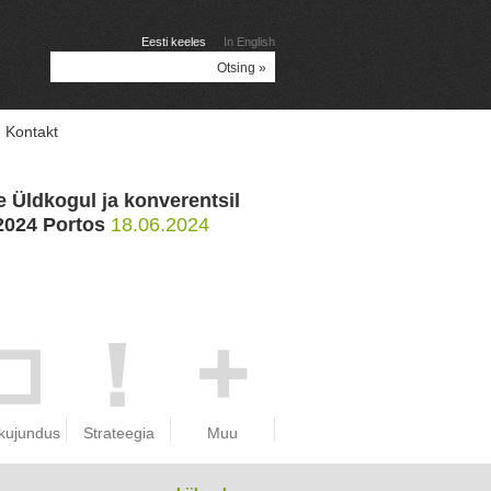
Eesti keeles
In English
Kontakt
e Üldkogul ja konverentsil
 2024 Portos
18.06.2024
kujundus
Strateegia
Muu