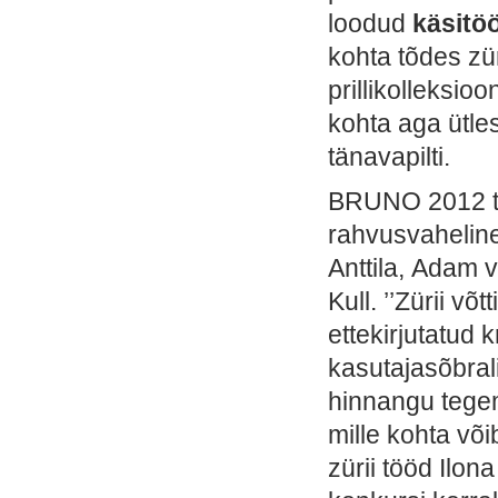
loodud
käsitöö
kohta tõdes zür
prillikolleksi
kohta aga ütles
tänavapilti.
BRUNO 2012 to
rahvusvaheline
Anttila, Adam 
Kull. ’’Zürii v
ettekirjutatud 
kasutajasõbral
hinnangu tegemi
mille kohta või
zürii tööd Ilon