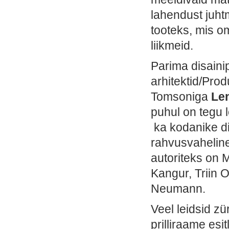
lahendust juht
tooteks, mis o
liikmeid.
Parima disain
arhitektid/Pro
Tomsoniga
Le
puhul on tegu 
ka kodanike di
rahvusvaheline
autoriteks on M
Kangur, Triin O
Neumann.
Veel leidsid z
prilliraame esi