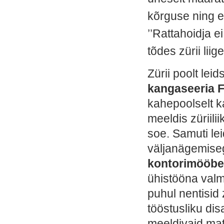
kõrguse ning e
’’Rattahoidja ei
tõdes zürii liig
Zürii poolt lei
kangaseeria 
kahepoolselt k
meeldis züriili
soe. Samuti le
väljanägemis
kontorimööb
ühistööna val
puhul
nentisid
tööstusliku dis
meeldivaid mate