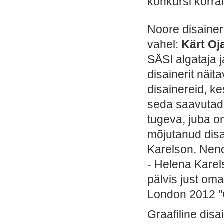
konkursi korral
Noore disainer
vahel:
Kärt Oj
SÄSI algataja 
disainerit näi
disainereid, k
seda saavutad
tugeva, juba o
mõjutanud disa
Karelson. Nend
- Helena Karel
pälvis just om
London 2012 "C
Graafiline disa