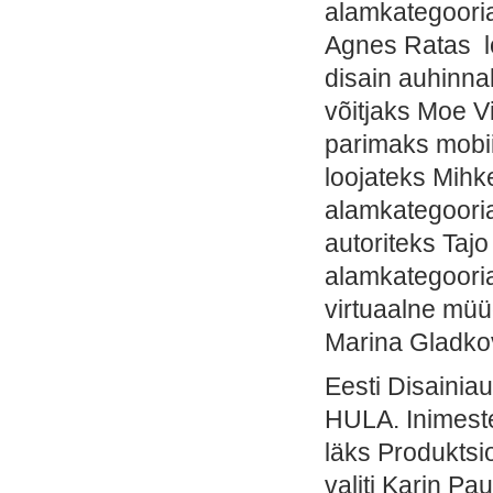
alamkategoori
Agnes Ratas lo
disain auhinna
võitjaks Moe Vi
parimaks mobii
loojateks Mihk
alamkategoorias
autoriteks Tajo
alamkategoori
virtuaalne müü
Marina Gladkov
Eesti Disainia
HULA. Inimeste
läks Produktsi
valiti Karin Pau