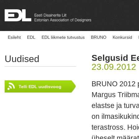
Esileht
EDL
EDL liikmete tutvustus
BRUNO
Konkursid
Selgusid Ee
Uudised
23.09.2012
BRUNO 2012 par
Telli EDL uudisvoog
Margus Triibm
elastse ja turv
on ilmasikuki
terastross. Hoi
üheselt määrat