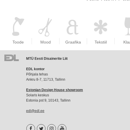
Toode
Mood
Graafika
Tekstiil
Kla
MTÜ Eesti Disainerite Liit
EDL
EDL kontor
liikmemaks
Põhjala tehas
Ankru 8-7, 11713, Tallinn
Estonian Design House showroom
Solaris keskus
Estonia pst 9, 10143, Tallinn
edl@edl.ee