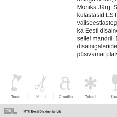
Monika Järg, S
külastasid ES
väliseestlaste
ka Eesti disai
sellel mandril. 
disainigalerii
püsivamat platv
Toode
Mood
Graafika
Tekstiil
Kla
MTÜ Eesti Disainerite Liit