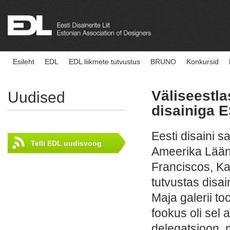
Esileht
EDL
EDL liikmete tutvustus
BRUNO
Konkursid
Väliseestla
Uudised
disainiga
Eesti disaini s
Telli EDL uudisvoog
Ameerika Lää
Franciscos, Kau
tutvustas disa
Maja galerii to
fookus oli sel a
delegatsioon, 