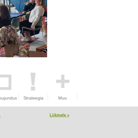
kujundus
Strateegia
Muu
Liikmele »
 is member of: