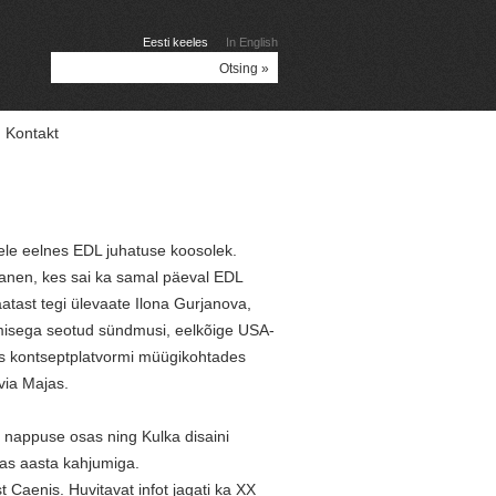
Eesti keeles
In English
Kontakt
lele eelnes EDL juhatuse koosolek.
altanen, kes sai ka samal päeval EDL
atast tegi ülevaate Ilona Gurjanova,
umisega seotud sündmusi, eelkõige USA-
as kontseptplatvormi müügikohtades
via Majas.
e nappuse osas ning Kulka disaini
tas aasta kahjumiga.
st Caenis. Huvitavat infot jagati ka XX