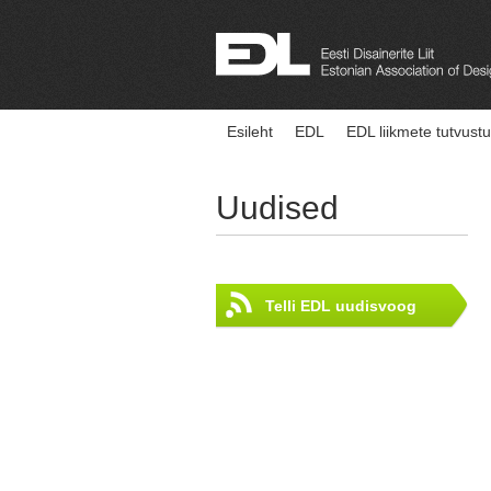
Esileht
EDL
EDL liikmete tutvust
Uudised
Telli EDL uudisvoog