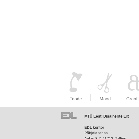
Toode
Mood
Graafi
MTÜ Eesti Disainerite Liit
EDL
EDL kontor
liikmemaks
Põhjala tehas
Ankru 8-7, 11713, Tallinn