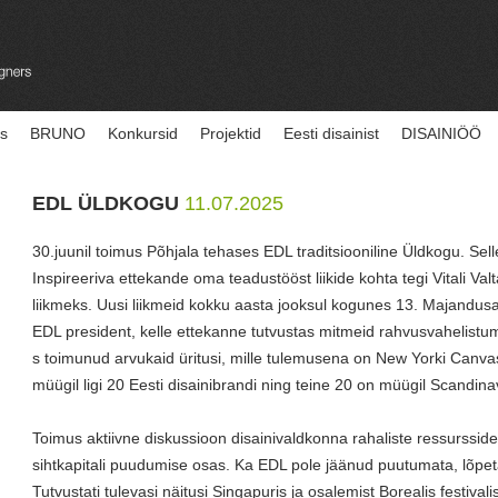
us
BRUNO
Konkursid
Projektid
Eesti disainist
DISAINIÖÖ
EDL ÜLDKOGU
11.07.2025
30.juunil toimus Põhjala tehases EDL traditsiooniline Üldkogu. Sel
Inspireeriva ettekande oma teadustööst liikide kohta tegi Vitali V
liikmeks. Uusi liikmeid kokku aasta jooksul kogunes 13. Majandusa
EDL president, kelle ettekanne tutvustas mitmeid rahvusvahelist
s toimunud arvukaid üritusi, mille tulemusena on New Yorki Canv
müügil ligi 20 Eesti disainibrandi ning teine 20 on müügil Scandina
Toimus aktiivne diskussioon disainivaldkonna rahaliste ressurssid
sihtkapitali puudumise osas. Ka EDL pole jäänud puutumata, lõpe
Tutvustati tulevasi näitusi Singapuris ja osalemist Borealis festivali