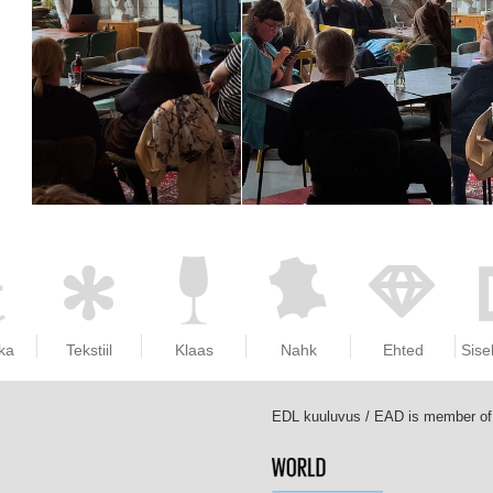
ka
Tekstiil
Klaas
Nahk
Ehted
Sise
EDL kuuluvus / EAD