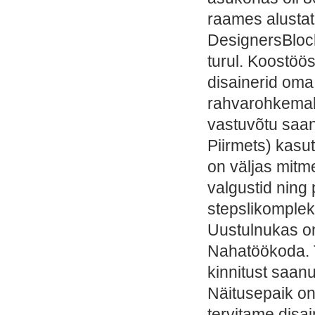
raames alustat
DesignersBlock
turul. Koostöö
disainerid oma
rahvarohkemal 
vastuvõtu saan
Piirmets) kasu
on väljas mitm
valgustid ning
stepslikomplek
Uustulnukas on
Nahatöökoda. 
kinnitust saanu
Näitusepaik on
tervitame disai