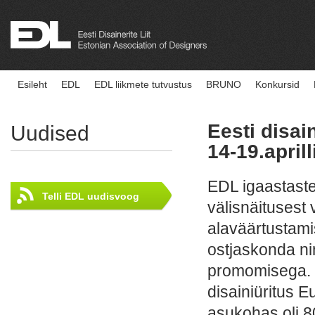
Esileht
EDL
EDL liikmete tutvustus
BRUNO
Konkursid
Eesti disai
Uudised
14-19.april
EDL igaastaste
Telli EDL uudisvoog
välisnäitusest 
alaväärtustami
ostjaskonda ni
promomisega. M
disainiüritus 
asukohas oli 8