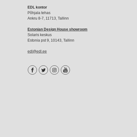
EDL
EDL kontor
liikmemaks
Põhjala tehas
Ankru 8-7, 11713, Tallinn
Estonian Design House showroom
Solaris keskus
Estonia pst 9, 10143, Tallinn
edl@edl.ee