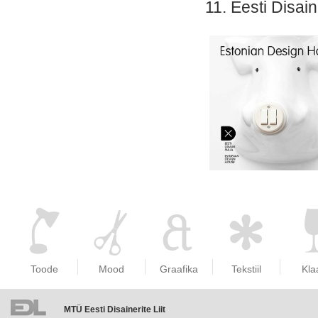
Eesti Disai
Toode
Mood
Graafika
Tekstiil
Kla
MTÜ Eesti Disainerite Liit