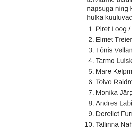
napsuga ning H
hulka kuuluvad
Piret Loog /
Elmet Treier
Tõnis Vella
Tarmo Luisk 
Mare Kelpman
Toivo Raidme
Monika Järg
Andres Labi 
Derelict Fur
Tallinna Na