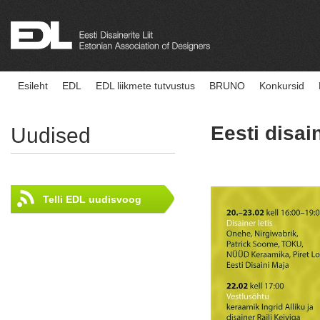
Esileht
EDL
EDL liikmete tutvustus
BRUNO
Konkursid
Eesti disai
Uudised
Telli EDL uudisvoog