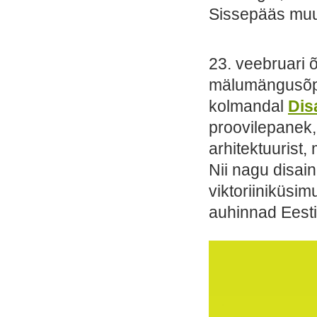
Sissepääs muu
23. veebruari õ
mälumängusõ
kolmandal
Disa
proovilepanek,
arhitektuurist,
Nii nagu disain
viktoriiniküsim
auhinnad Eesti