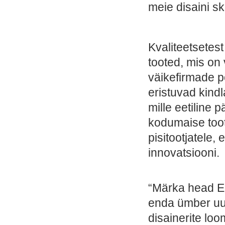
meie disaini s
Kvaliteetsetest
tooted, mis on 
väikefirmade p
eristuvad kin
mille eetiline 
kodumaise toot
pisitootjatele
innovatsiooni.
“Märka head Ee
enda ümber uud
disainerite loo