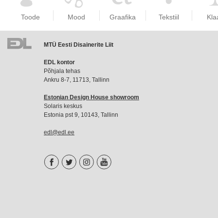
Toode
Mood
Graafika
Tekstiil
Kla
MTÜ Eesti Disainerite Liit
EDL
EDL kontor
liikmemaks
Põhjala tehas
Ankru 8-7, 11713, Tallinn
Estonian Design House showroom
Solaris keskus
Estonia pst 9, 10143, Tallinn
edl@edl.ee