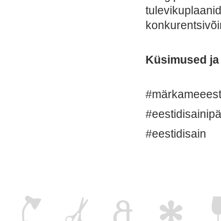
tulevikuplaani
konkurentsivõi
Küsimused ja
#märkameeesti
#eestidisainip
#eestidisain