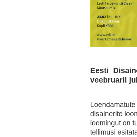
Eesti Disain
veebruaril j
Loendamatute v
disainerite lo
loomingut on t
tellimusi esita