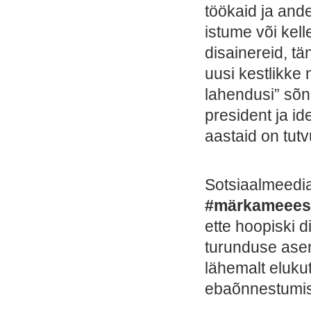
töökaid ja and
istume või kell
disainereid, tä
uusi kestlikke 
lahendusi” sõ
president ja id
aastaid on tutvu
Sotsiaalmeedia
#märkameeest
ette hoopiski d
turunduse asem
lähemalt eluku
ebaõnnestumis