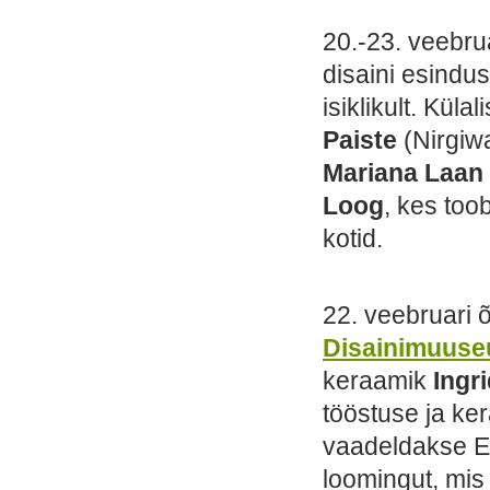
20.-23. veebrua
disaini esind
isiklikult. Küla
Paiste
(Nirgiw
Mariana Laan
Loog
, kes to
kotid.
22. veebruari õ
Disainimuus
keraamik
Ingri
tööstuse ja ke
vaadeldakse Ee
loomingut, mis