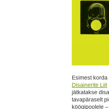
Esimest korda 
Disainerite Liit
jätkatakse disa
tavapäraselt 
köögipoolele –