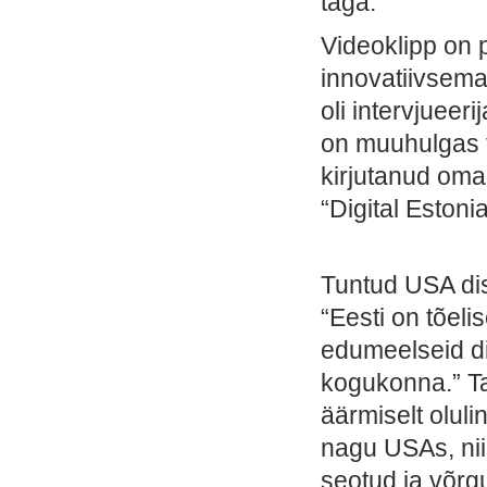
taga.
Videoklipp on 
innovatiivsemat
oli intervjuee
on muuhulgas 
kirjutanud oma
“Digital Estonia
Tuntud USA dis
“Eesti on tõeli
edumeelseid di
kogukonna.” Ta 
äärmiselt olulin
nagu USAs, ni
seotud ja võr