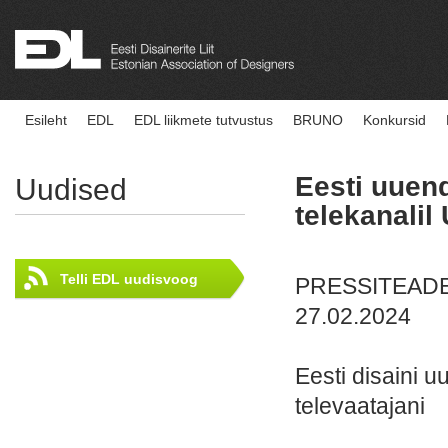
Esileht
EDL
EDL liikmete tutvustus
BRUNO
Konkursid
Eesti uuen
Uudised
telekanali
Telli EDL uudisvoog
PRESSITEAD
27.02.2024
Eesti disaini u
televaatajani