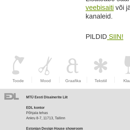
veebisaiti
või j
kanaleid.
PILDID
SIIN!
Toode
Mood
Graafika
Tekstiil
Kla
MTÜ Eesti Disainerite Liit
EDL
EDL kontor
liikmemaks
Põhjala tehas
Ankru 8-7, 11713, Tallinn
Estonian Design House showroom