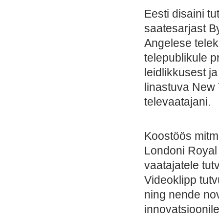
Eesti disaini t
saatesarjast B
Angelese tele
telepublikule p
leidlikkusest j
linastuva New 
televaatajani.
Koostöös mitme
Londoni Royal 
vaatajatele tu
Videoklipp tutv
ning nende nov
innovatsioonile