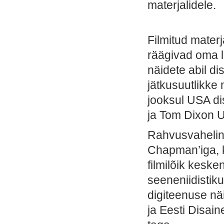
materjalidele.
Filmitud materj
räägivad oma lä
näidete abil di
jätkusuutlikk
jooksul USA di
ja Tom Dixon U
Rahvusvaheline
Chapman’iga, k
filmilõik keske
seeneniidistik
digiteenuse näi
ja Eesti Disain