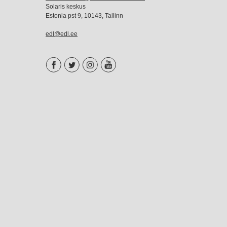
Solaris keskus
Estonia pst 9, 10143, Tallinn
edl@edl.ee