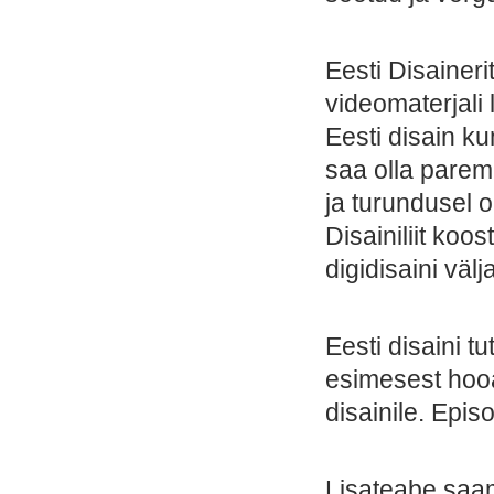
Eesti Disaineri
videomaterjali
Eesti disain k
saa olla parem
ja turundusel 
Disainiliit ko
digidisaini väl
Eesti disaini 
esimesest hooa
disainile. Epi
Lisateabe saam