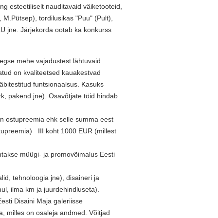
ning esteetiliselt nauditavaid väiketooteid,
M.Pütsep), tordilusikas "Puu" (Pult),
LU jne. Järjekorda ootab ka konkurss
saegse mehe vajadustest lähtuvaid
tatud on kvaliteetsed kauakestvad
 läbitestitud funtsionaalsus. Kasuks
rk, pakend jne). Osavõtjate töid hindab
on ostupreemia ehk selle summa eest
tupreemia) III koht 1000 EUR (millest
antakse müügi- ja promovõimalus Eesti
lid, tehnoloogia jne), disaineri ja
hul, ilma km ja juurdehindluseta).
Eesti Disaini Maja galeriisse
 milles on osaleja andmed. Võitjad