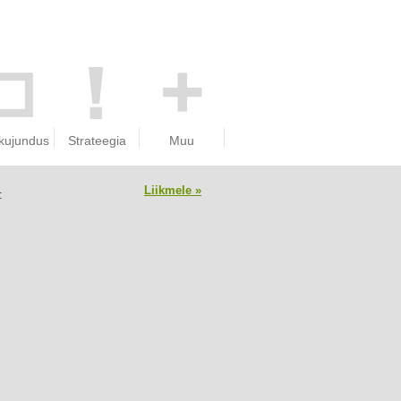
kujundus
Strateegia
Muu
Liikmele »
 is member of: