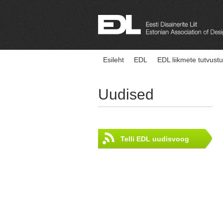
Esileht
EDL
EDL liikmete tutvust
Uudised
Telli EDL uudisvoog