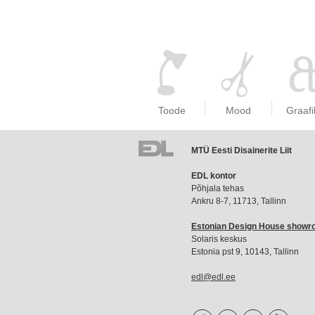
Toode
Mood
Graafi
MTÜ Eesti Disainerite Liit
EDL
EDL kontor
liikmemaks
Põhjala tehas
Ankru 8-7, 11713, Tallinn
Estonian Design House show
Solaris keskus
Estonia pst 9, 10143, Tallinn
edl@edl.ee