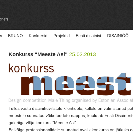
us
BRUNO
Konkursid
Projektid
Eesti disainist
DISAINIÖÖ
Konkurss "Meeste Asi"
25.02.2013
Tulles vastu disainihuvilistele klientidele, kellele on valmistanud pe
meestele suunatud väiketoodete nappus, kuulutab Eesti Disainerite
galeriiga välja konkursi "Meeste Asi".
Eelkõige professionaalidele suunatud avalik konkurss on jätkuks ee