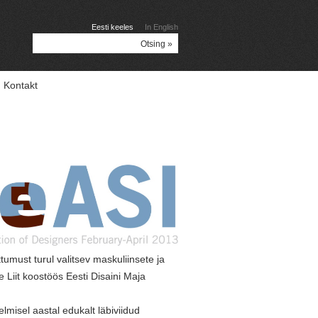
Eesti keeles
In English
Kontakt
ttumust turul valitsev maskuliinsete ja
 Liit koostöös Eesti Disaini Maja
lmisel aastal edukalt läbiviidud