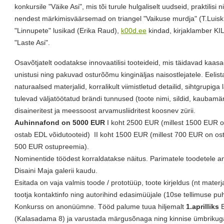
konkursile "Väike Asi", mis tõi turule hulgaliselt uudseid, praktilisi 
nendest märkimisväärsemad on triangel "Vaikuse murdja" (T.Luisk, 
"Linnupete" lusikad (Erika Raud),
k00d.ee
kindad, kirjaklamber KI
"Laste Asi".
Osavõtjatelt oodatakse innovaatilisi tooteideid, mis täidavad kaa
unistusi ning pakuvad osturõõmu kinginäljas naisostlejatele. Eelis
naturaalsed materjalid, korralikult viimistletud detailid, sihtgrupiga
tulevad väljatöötatud brändi tunnused (toote nimi, sildid, kaubamä
disaineritest ja meessoost arvamusliidritest koosnev zürii.
Auhinnafond on 5000 EUR
I koht 2500 EUR (millest 1500 EUR 
ostab EDL võidutooteid) II koht 1500 EUR (millest 700 EUR on os
500 EUR ostupreemia).
Nominentide töödest korraldatakse näitus. Parimatele toodetele 
Disaini Maja galerii kaudu.
Esitada on vaja valmis toode / prototüüp, toote kirjeldus (nt materja
tootja kontaktinfo ning autorihind edasimüüjale (10se tellimuse pu
Konkurss on anonüümne. Tööd palume tuua hiljemalt
1.aprilliks
(Kalasadama 8) ja varustada märgusõnaga ning kinnise ümbrikuga,