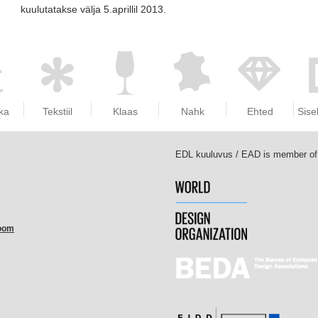
kuulutatakse välja 5.aprillil 2013.
ka
Tekstiil
Klaas
Nahk
Ehted
Sise
EDL kuuluvus / EAD
room