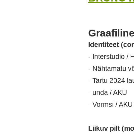
Graafilin
Identiteet (co
- Interstudio /
- Nähtamatu võ
- Tartu 2024 la
- unda / AKU
- Vormsi / AKU
Liikuv pilt (m