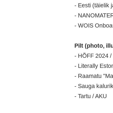
- Eesti (täielik
- NANOMATERJ
- WOIS Onboar
Pilt (photo, ill
- HÕFF 2024 / 
- Literally Esto
- Raamatu "Mai
- Sauga kaluri
- Tartu / AKU