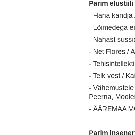
Parim elustiili
- Hana kandja
- Lõimedega e
- Nahast suss
- Net Flores /
- Tehisintellek
- Telk vest / Ka
- Vähemustele 
Peerna, Moole
- ÄÄREMAA MO
Parim insenert