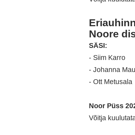
Eriauhin
Noore dis
SÄSI:
- Siim Karro
- Johanna Mau
- Ott Metusala
Noor Püss 20
Võitja kuulutat