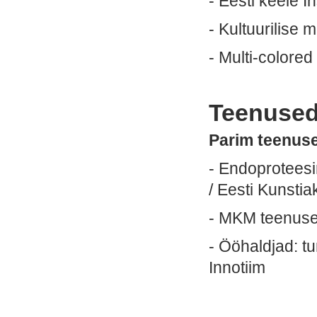
- Eesti keele In
- Kultuurilise 
- Multi-colored
Teenused
Parim teenused
- Endoproteesi
/ Eesti Kunsti
- MKM teenused
- Ööhaldjad: tu
Innotiim