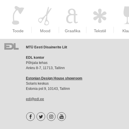
Toode
Mood
Graafika
Tekstiil
Kla
MTÜ Eesti Disainerite Liit
EDL
EDL kontor
liikmemaks
Põhjala tehas
Ankru 8-7, 11713, Tallinn
Estonian Design House showroom
Solaris keskus
Estonia pst 9, 10143, Tallinn
edl@edl.ee