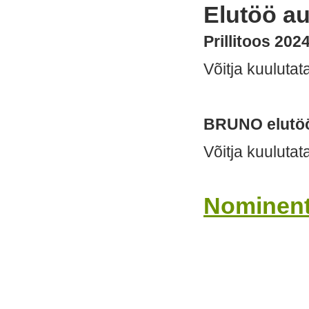
Elutöö a
Prillitoos 2024
Võitja kuulutat
BRUNO elutöö
Võitja kuulutat
Nominent