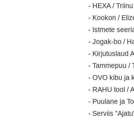
- HEXA / Triin
- Kookon / Eliz
- Istmete see
- Jogak-bo / 
- Kirjutuslaud
- Tammepuu / T
- OVO kibu ja 
- RAHU tool / 
- Puulane ja T
- Serviis "Ajatu