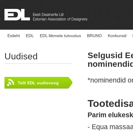
Esileht
EDL
EDL liikmete tutvustus
BRUNO
Konkursid
Selgusid E
Uudised
nominendi
*nominendid on
Telli EDL uudisvoog
Tootedis
Parim elukesk
- Equa massaa