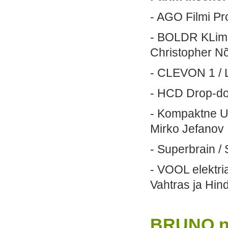
- AGO Filmi Pr
- BOLDR KLima 
Christopher 
- CLEVON 1 / L
- HCD Drop-dow
- Kompaktne UV
Mirko Jefanov
- Superbrain 
- VOOL elektri
Vahtras ja Hindr
BRUNO n