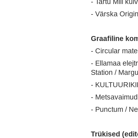
- Tartu Mill ku
- Värska Origi
Graafiline ko
- Circular mate
- Ellamaa elej
Station / Mar
- KULTUURIKIH
- Metsavaimud
- Punctum / N
Trükised (edit