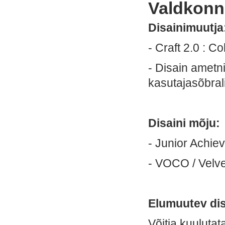
Valdkonn
Disainimuutja
- Craft 2.0 : Co
- Disain ametn
kasutajasõbral
Disaini mõju:
- Junior Achie
- VOCO / Velve
Elumuutev dis
Võitja kuulutat