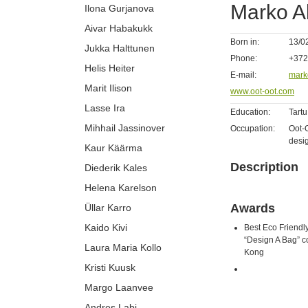
Marko A
Ilona Gurjanova
Aivar Habakukk
Born in:
13/0
Jukka Halttunen
Phone:
+372
Helis Heiter
E-mail:
mark
Marit Ilison
www.oot-oot.com
Lasse Ira
Education:
Tartu
Mihhail Jassinover
Occupation:
Oot-
desi
Kaur Käärma
Description
Diederik Kales
Helena Karelson
Awards
Üllar Karro
Kaido Kivi
Best Eco Friend
“Design A Bag” c
Laura Maria Kollo
Kong
Kristi Kuusk
Margo Laanvee
Andres Labi