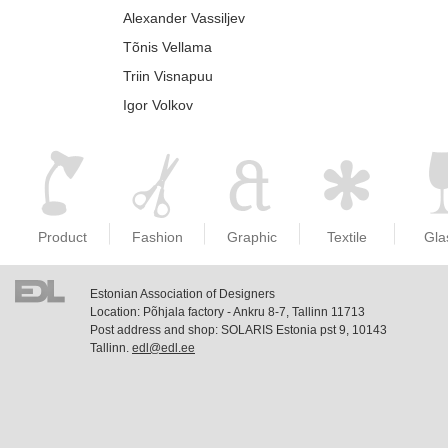
Alexander Vassiljev
Tõnis Vellama
Triin Visnapuu
Igor Volkov
Product
Fashion
Graphic
Textile
Gla
Estonian Association of Designers
Location: Põhjala factory - Ankru 8-7, Tallinn 11713
Post address and shop: SOLARIS Estonia pst 9, 10143
Tallinn.
edl@edl.ee