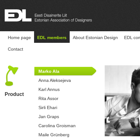
Home page
EDL members
About Estonian Design
EDL com
Contact
Marko Ala
Anna Aleksejeva
Karl Annus
Product
Rita Assor
Sirli Ehari
Jan Graps
Carolina Groisman
Maile Grünberg