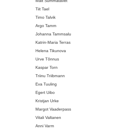
Mait Summatavet
Tiit Tael
Timo Talvik
Argo Tamm
Johanna Tammsalu
Katrin-Maria Terras
Helena Tikunova
Urve Tõnnus
Kaspar Torn
Triinu Triibmann
Eva Tuuling
Egert Uibo
Kristjan Urke
Margot Vaaderpass
Vitali Valtanen
Anni Varm