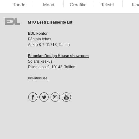
Toode
Mood
Graafika
Tekstiil
Kla
MTÜ Eesti Disainerite Liit
EDL
EDL kontor
liikmemaks
Põhjala tehas
Ankru 8-7, 11713, Tallinn
Estonian Design House showroom
Solaris keskus
Estonia pst 9, 10143, Tallinn
edl@edl.ee