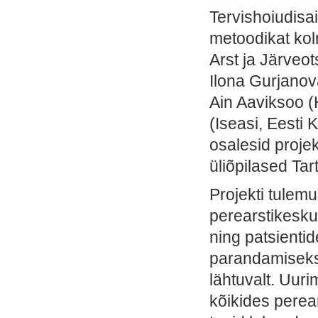
Tervishoiudisai
metoodikat kol
Arst ja Järveo
Ilona Gurjanov
Ain Aaviksoo (H
(Iseasi, Eesti 
osalesid projek
üliõpilased Tar
Projekti tulem
perearstikeskus
ning patsientid
parandamiseks 
lähtuvalt. Uur
kõikides perear