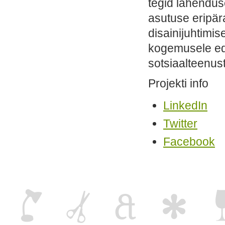
tegid lahendus
asutuse eripära
disainijuhtimi
kogemusele eda
sotsiaalteenus
Projekti info
LinkedIn
Twitter
Facebook