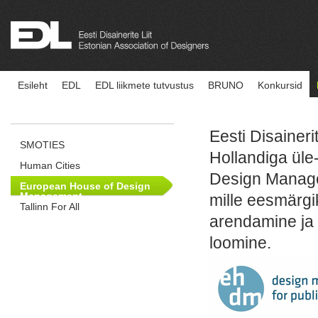
Esileht
EDL
EDL liikmete tutvustus
BRUNO
Konkursid
Eesti Disaineri
SMOTIES
Hollandiga üle
Human Cities
Design Manage
European House of Design
Management
mille eesmärgi
Tallinn For All
arendamine ja 
loomine.